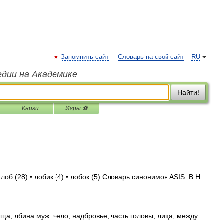
Запомнить сайт
Словарь на свой сайт
RU
едии на Академике
Найти!
Книги
Игры ⚽
лоб (28) • лобик (4) • лобок (5) Словарь синонимов ASIS. В.Н.
ща, лбина муж. чело, надбровье; часть головы, лица, между