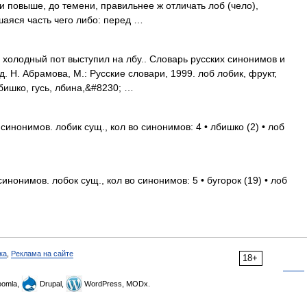
ли повыше, до темени, правильнее ж отличать лоб (чело),
шаяся часть чего либо: перед …
 холодный пот выступил на лбу.. Словарь русских синонимов и
. Н. Абрамова, М.: Русские словари, 1999. лоб лобик, фрукт,
лбишко, гусь, лбина,&#8230; …
инонимов. лобик сущ., кол во синонимов: 4 • лбишко (2) • лоб
нонимов. лобок сущ., кол во синонимов: 5 • бугорок (19) • лоб
ка
,
Реклама на сайте
18+
omla,
Drupal,
WordPress, MODx.