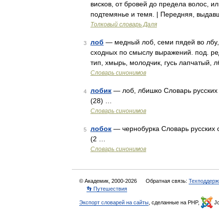
висков, от бровей до предела волос, и
подтемянье и темя. | Передняя, выдав
Толковый словарь Даля
лоб
— медный лоб, семи пядей во лбу,
3
сходных по смыслу выражений. под. ред
тип, хмырь, молодчик, гусь лапчатый, 
Словарь синонимов
лобик
— лоб, лбишко Словарь русских с
4
(28) …
Словарь синонимов
лобок
— чернобурка Словарь русских си
5
(2 …
Словарь синонимов
© Академик, 2000-2026
Обратная связь:
Техподдерж
👣 Путешествия
Экспорт словарей на сайты
, сделанные на PHP,
Jo