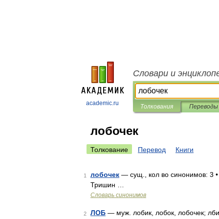
Словари и энциклоп
academic.ru
Толкования
Переводы
лобочек
Толкование
Перевод
Книги
лобочек
— сущ., кол во синонимов: 3 • 
1
Тришин …
Словарь синонимов
ЛОБ
— муж. лобик, лобок, лобочек; лби
2